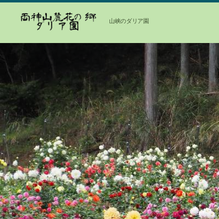
山峡のダリア園
両
神
山
麓
花
の
郷
ダ
リ
ア
園