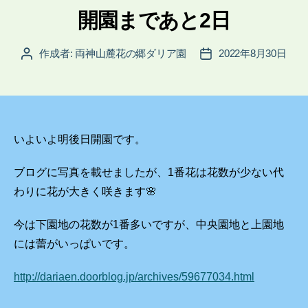
ゴ
開園まであと2日
リ
ー
作成者:
両神山麓花の郷ダリア園
2022年8月30日
投
投
稿
稿
者
日
いよいよ明後日開園です。
ブログに写真を載せましたが、1番花は花数が少ない代
わりに花が大きく咲きます🌸
今は下園地の花数が1番多いですが、中央園地と上園地
には蕾がいっぱいです。
http://dariaen.doorblog.jp/archives/59677034.html