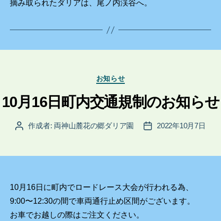
摘み取られたダリアは、尾ノ内渓谷へ。
カ
お知らせ
テ
ゴ
10月16日町内交通規制のお知らせ
リ
ー
作成者:
両神山麓花の郷ダリア園
2022年10月7日
投
投
稿
稿
者
日
10月16日に町内でロードレース大会が行われる為、
9:00〜12:30の間で車両通行止め区間がございます。
お車でお越しの際はご注文ください。