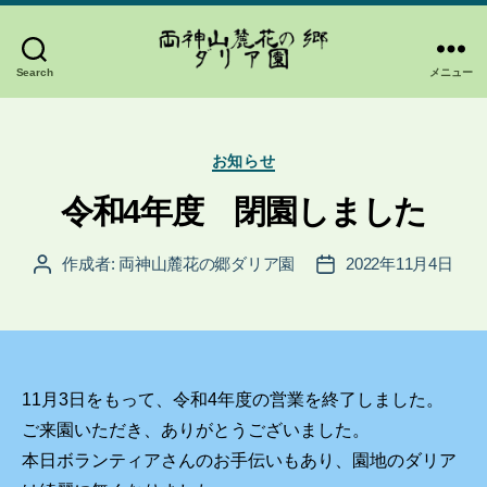
Search
メニュー
両
神
山
カ
麓
お知らせ
テ
花
ゴ
令和4年度 閉園しました
の
リ
郷
ー
作成者:
両神山麓花の郷ダリア園
2022年11月4日
ダ
投
投
稿
稿
リ
者
日
ア
園
11月3日をもって、令和4年度の営業を終了しました。
ご来園いただき、ありがとうございました。
本日ボランティアさんのお手伝いもあり、園地のダリア