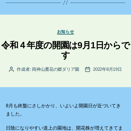
カ
お知らせ
テ
ゴ
令和４年度の開園は9月1日からで
リ
す
ー
作成者:
両神山麓花の郷ダリア園
2022年8月19日
投
投
稿
稿
者
日
8月も終盤にさしかかり、いよいよ開園日が近づいてき
ました。
日陰になりやすい道上の園地は、開花株が増えてきてま