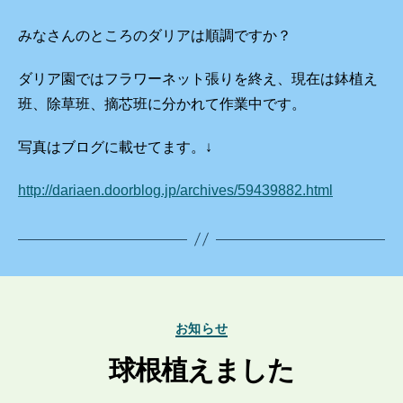
みなさんのところのダリアは順調ですか？
ダリア園ではフラワーネット張りを終え、現在は鉢植え
班、除草班、摘芯班に分かれて作業中です。
写真はブログに載せてます。↓
http://dariaen.doorblog.jp/archives/59439882.html
カ
お知らせ
テ
ゴ
球根植えました
リ
ー