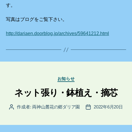
す。
写真はブログをご覧下さい。
http://dariaen.doorblog.jp/archives/59641212.html
カ
お知らせ
テ
ゴ
ネット張り・鉢植え・摘芯
リ
ー
作成者:
両神山麓花の郷ダリア園
2022年6月20日
投
投
稿
稿
者
日