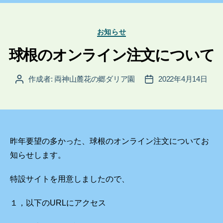
カ
お知らせ
テ
ゴ
球根のオンライン注文について
リ
ー
作成者:
両神山麓花の郷ダリア園
2022年4月14日
投
投
稿
稿
者
日
昨年要望の多かった、球根のオンライン注文についてお
知らせします。
特設サイトを用意しましたので、
１，以下のURLにアクセス