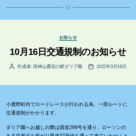
カ
お知らせ
テ
ゴ
10月16日交通規制のお知らせ
リ
ー
作成者:
両神山麓花の郷ダリア園
2022年9月16日
投
投
稿
稿
者
日
小鹿野町内でロードレースが行われる為、一部ルートに
交通規制がかかります。
ダリア園へお越しの際は国道299号を通り、ローソンの
ある交差点を曲がり県道37号線を通って来ていただくと