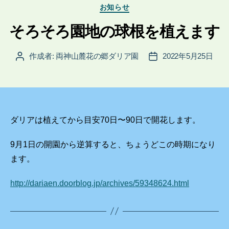
カ
お知らせ
テ
ゴ
そろそろ園地の球根を植えます
リ
ー
作成者:
両神山麓花の郷ダリア園
2022年5月25日
投
投
稿
稿
者
日
ダリアは植えてから目安70日〜90日で開花します。
9月1日の開園から逆算すると、ちょうどこの時期になり
ます。
http://dariaen.doorblog.jp/archives/59348624.html