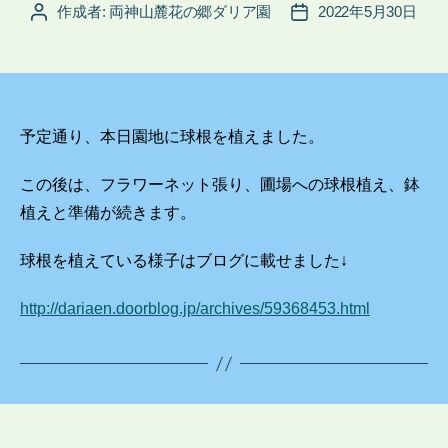
作成者:
両神山麓花の郷ダリア園
2022年5月30日
投
投
稿
稿
者
日
予定通り、本日園地に球根を植えました。
この後は、フラワーネット張り、圃場への球根植え、鉢
植えと準備が続きます。
球根を植えている様子はブログに載せました↓
http://dariaen.doorblog.jp/archives/59368453.html