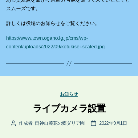
スムーズです。
詳しくは役場のお知らせをご覧ください。
https://www.town.ogano.lg.jp/cms/wp-
content/uploads/2022/09/kotukisei-scaled.jpg
カ
お知らせ
テ
ゴ
ライブカメラ設置
リ
ー
作成者:
両神山麓花の郷ダリア園
2022年9月1日
投
投
稿
稿
者
日