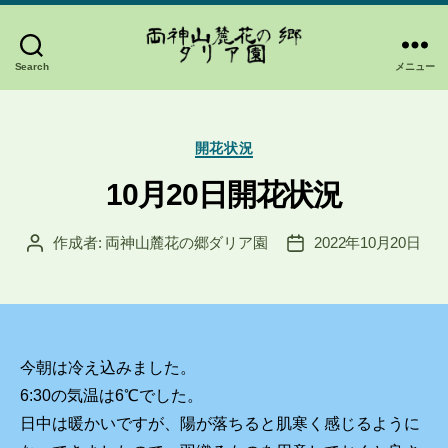
Search
メニュー
両
神
山
カ
麓
開花状況
テ
花
ゴ
10月20日開花状況
の
リ
郷
ー
作成者:
両神山麓花の郷ダリア園
2022年10月20日
ダ
投
投
稿
稿
リ
者
日
ア
園
今朝は冷え込みました。
6:30の気温は6℃でした。
日中は暖かいですが、陽が落ちると肌寒く感じるように